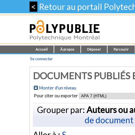
<
Retour au portail Polyte
Accueil
À propos
Déposer
Parcourir
Se connecter
DOCUMENTS PUBLIÉS E
Monter d'un niveau
Pour citer ou exporter
Grouper par:
Auteurs ou a
de document
Aller à :
S