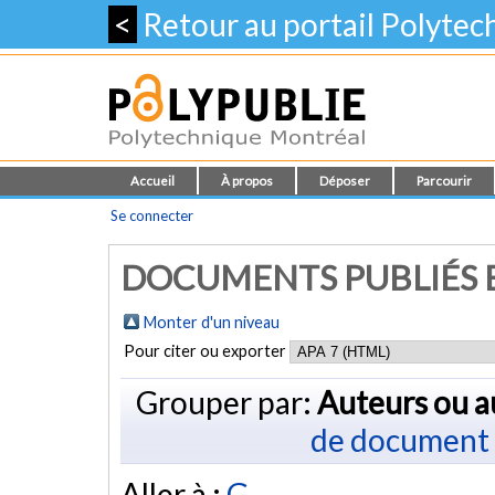
<
Retour au portail Polyte
Accueil
À propos
Déposer
Parcourir
Se connecter
DOCUMENTS PUBLIÉS E
Monter d'un niveau
Pour citer ou exporter
Grouper par:
Auteurs ou a
de document
Aller à :
G