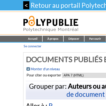
<
Retour au portail Polyte
Accueil
À propos
Déposer
Parcourir
Se connecter
DOCUMENTS PUBLIÉS E
Monter d'un niveau
Pour citer ou exporter
Grouper par:
Auteurs ou a
de document
Aller à :
R