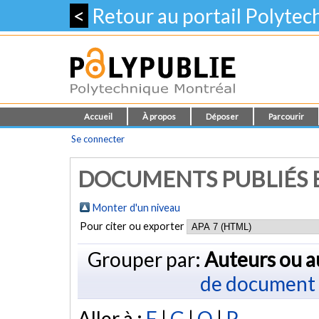
<
Retour au portail Polyte
Accueil
À propos
Déposer
Parcourir
Se connecter
DOCUMENTS PUBLIÉS E
Monter d'un niveau
Pour citer ou exporter
Grouper par:
Auteurs ou a
de document
Aller à :
F
|
G
|
O
|
P