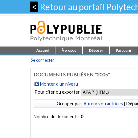
<
Retour au portail Polyte
Accueil
À propos
Déposer
Parcourir
Se connecter
DOCUMENTS PUBLIÉS EN "2005"
Monter d'un niveau
Pour citer ou exporter
Grouper par:
Auteurs ou autrices
|
Dépa
Nombre de documents:
0