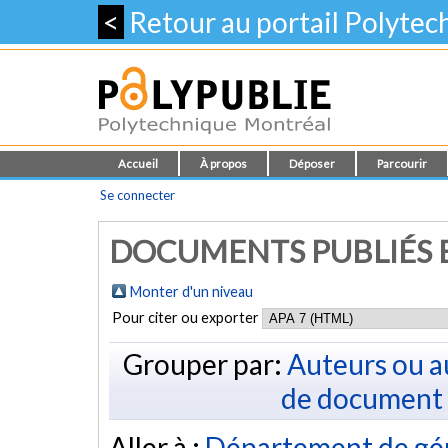
<
Retour au portail Polyte
Accueil
À propos
Déposer
Parcourir
Se connecter
DOCUMENTS PUBLIÉS E
Monter d'un niveau
Pour citer ou exporter
Grouper par:
Auteurs ou a
de document
Aller à :
Département de gé