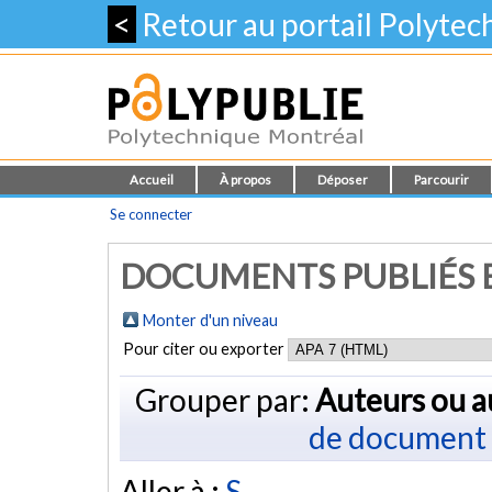
<
Retour au portail Polyte
Accueil
À propos
Déposer
Parcourir
Se connecter
DOCUMENTS PUBLIÉS E
Monter d'un niveau
Pour citer ou exporter
Grouper par:
Auteurs ou a
de document
Aller à :
S