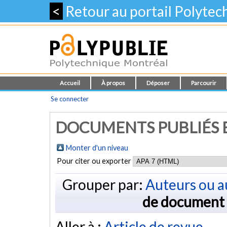
<
Retour au portail Polyte
Accueil
À propos
Déposer
Parcourir
Se connecter
DOCUMENTS PUBLIÉS E
Monter d'un niveau
Pour citer ou exporter
Grouper par:
Auteurs ou a
de document
Aller à :
Article de revue