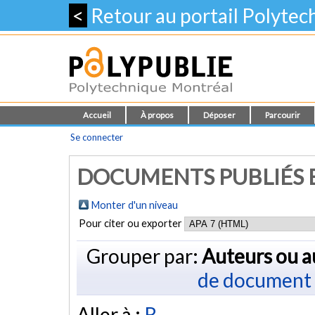
<
Retour au portail Polyte
Accueil
À propos
Déposer
Parcourir
Se connecter
DOCUMENTS PUBLIÉS E
Monter d'un niveau
Pour citer ou exporter
Grouper par:
Auteurs ou a
de document
Aller à :
R