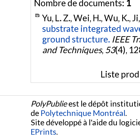
Nombre de documents:
1
Yu, L. Z., Wei, H., Wu, K., Ji
substrate integrated wave
ground structure.
IEEE T
and Techniques
,
53
(4), 1
Liste prod
PolyPublie
est le dépôt institut
de
Polytechnique Montréal
.
Site développé à l'aide du logicie
EPrints
.