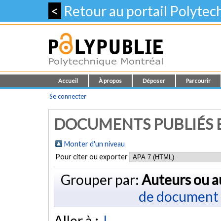
<
Retour au portail Polyte
Accueil
À propos
Déposer
Parcourir
Se connecter
DOCUMENTS PUBLIÉS E
Monter d'un niveau
Pour citer ou exporter
Grouper par:
Auteurs ou a
de document
Aller à :
J