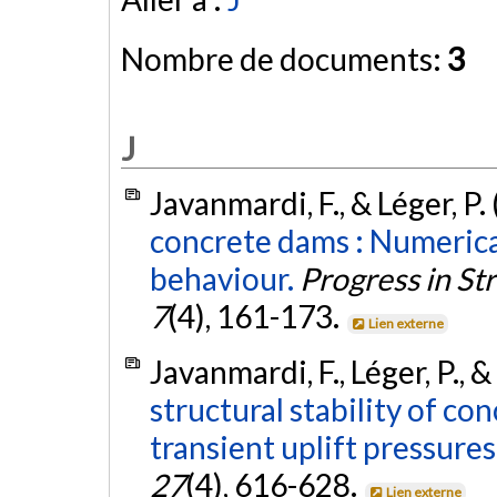
Nombre de documents:
3
J
Javanmardi, F., & Léger, P.
concrete dams : Numerica
behaviour.
Progress in St
7
(4), 161-173.
Lien externe
Javanmardi, F., Léger, P., 
structural stability of co
transient uplift pressures 
27
(4), 616-628.
Lien externe