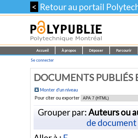
<
Retour au portail Polyte
Accueil
À propos
Déposer
Parcourir
Se connecter
DOCUMENTS PUBLIÉS E
Monter d'un niveau
Pour citer ou exporter
Grouper par:
Auteurs ou a
de document
Aller à :
F