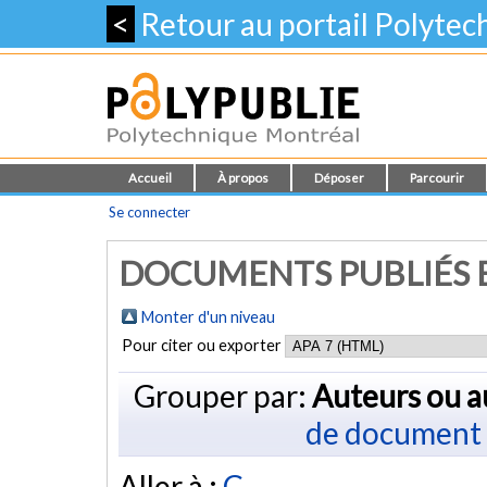
<
Retour au portail Polyte
Accueil
À propos
Déposer
Parcourir
Se connecter
DOCUMENTS PUBLIÉS E
Monter d'un niveau
Pour citer ou exporter
Grouper par:
Auteurs ou a
de document
Aller à :
C