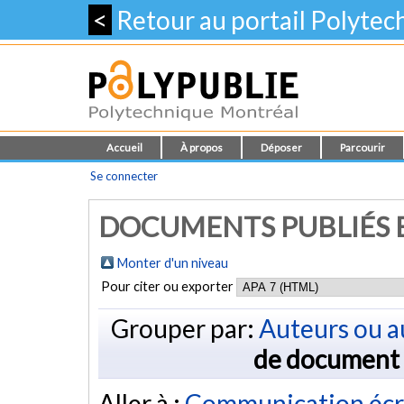
<
Retour au portail Polyte
Accueil
À propos
Déposer
Parcourir
Se connecter
DOCUMENTS PUBLIÉS E
Monter d'un niveau
Pour citer ou exporter
Grouper par:
Auteurs ou a
de document
Aller à :
Communication écr