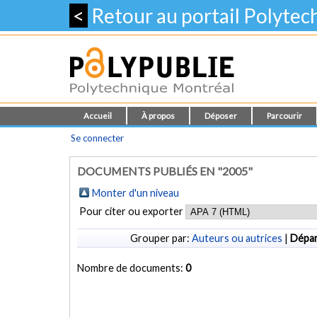
<
Retour au portail Polyte
Accueil
À propos
Déposer
Parcourir
Se connecter
DOCUMENTS PUBLIÉS EN "2005"
Monter d'un niveau
Pour citer ou exporter
Grouper par:
Auteurs ou autrices
|
Dépa
Nombre de documents:
0