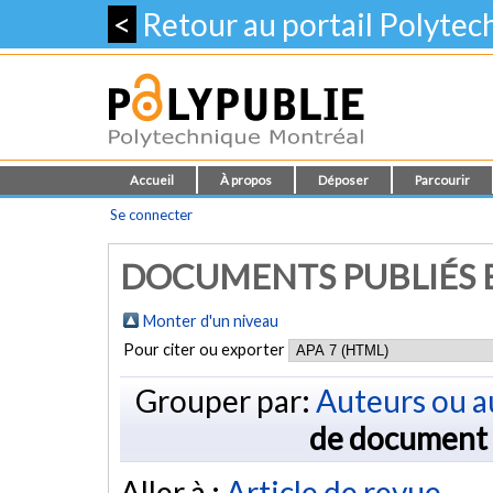
<
Retour au portail Polyte
Accueil
À propos
Déposer
Parcourir
Se connecter
DOCUMENTS PUBLIÉS E
Monter d'un niveau
Pour citer ou exporter
Grouper par:
Auteurs ou a
de document
Aller à :
Article de revue