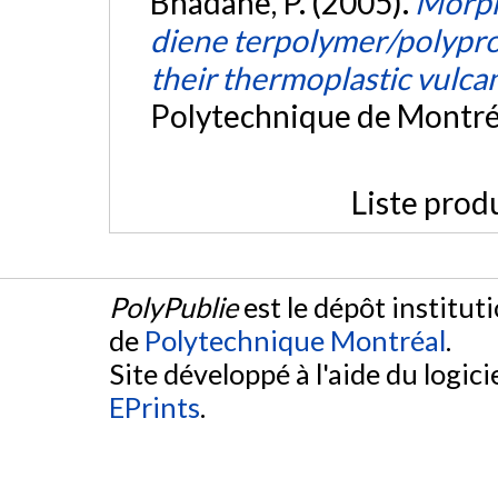
Bhadane, P. (2005).
Morph
diene terpolymer/polypr
their thermoplastic vulca
Polytechnique de Montré
Liste prod
PolyPublie
est le dépôt institut
de
Polytechnique Montréal
.
Site développé à l'aide du logicie
EPrints
.