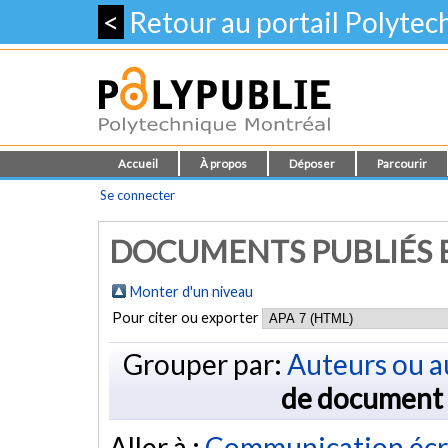
<
Retour au portail Polyte
Accueil
À propos
Déposer
Parcourir
Se connecter
DOCUMENTS PUBLIÉS E
Monter d'un niveau
Pour citer ou exporter
Grouper par:
Auteurs ou a
de document
Aller à :
Communication écr