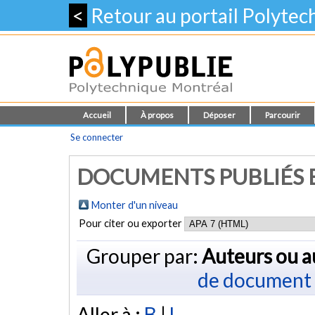
<
Retour au portail Polyte
Accueil
À propos
Déposer
Parcourir
Se connecter
DOCUMENTS PUBLIÉS E
Monter d'un niveau
Pour citer ou exporter
Grouper par:
Auteurs ou a
de document
Aller à :
B
|
L