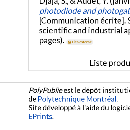
Djaja, S., & Audet, Y. (jan
photodiode and photogate
[Communication écrite]. 
scientific and industrial 
pages).
Lien externe
Liste produ
PolyPublie
est le dépôt institut
de
Polytechnique Montréal
.
Site développé à l'aide du logicie
EPrints
.