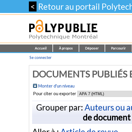
<
Retour au portail Polyte
Accueil
À propos
Déposer
Parcourir
Se connecter
DOCUMENTS PUBLIÉS E
Monter d'un niveau
Pour citer ou exporter
Grouper par:
Auteurs ou a
de document
Aller à :
Article de revue