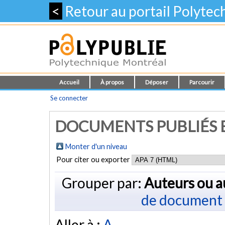
<
Retour au portail Polyte
Accueil
À propos
Déposer
Parcourir
Se connecter
DOCUMENTS PUBLIÉS E
Monter d'un niveau
Pour citer ou exporter
Grouper par:
Auteurs ou a
de document
Aller à :
A