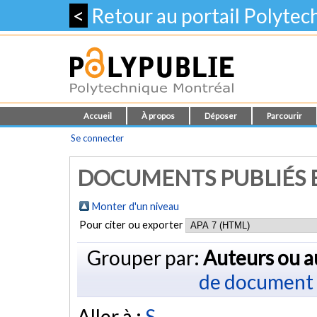
<
Retour au portail Polyte
Accueil
À propos
Déposer
Parcourir
Se connecter
DOCUMENTS PUBLIÉS E
Monter d'un niveau
Pour citer ou exporter
Grouper par:
Auteurs ou a
de document
Aller à :
S