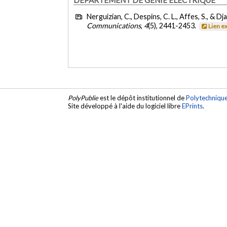
Nerguizian, C., Despins, C. L., Affes, S., & Dj
Communications
,
4
(5), 2441-2453.
Lien e
PolyPublie
est le dépôt institutionnel de
Polytechniqu
Site développé à l'aide du logiciel libre
EPrints
.