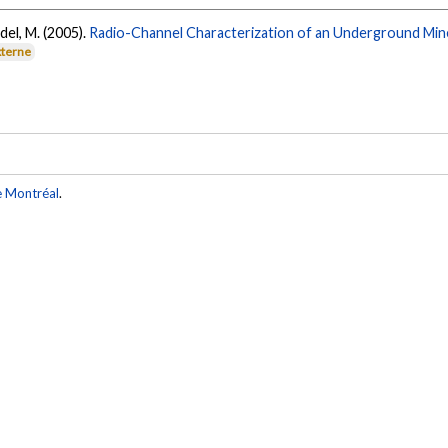
adel, M. (2005).
Radio-Channel Characterization of an Underground Mine
xterne
e Montréal
.