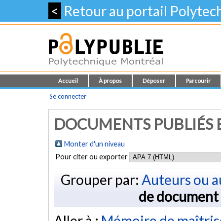
<
Retour au portail Polyte
Accueil
À propos
Déposer
Parcourir
Se connecter
DOCUMENTS PUBLIÉS E
Monter d'un niveau
Pour citer ou exporter
Grouper par:
Auteurs ou a
de document
Aller à :
Mémoire de maîtris