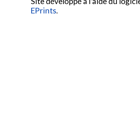
Site développé à l'aide du logicie
EPrints
.