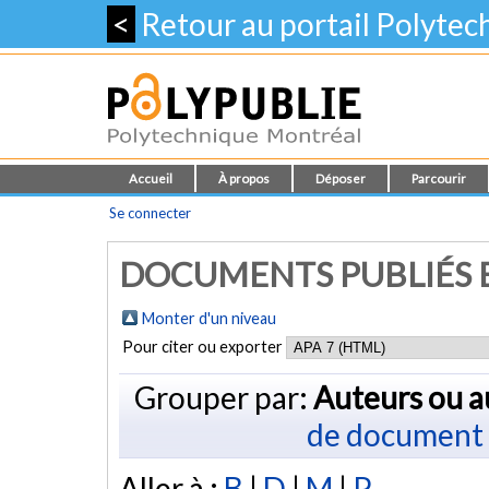
<
Retour au portail Polyte
Accueil
À propos
Déposer
Parcourir
Se connecter
DOCUMENTS PUBLIÉS E
Monter d'un niveau
Pour citer ou exporter
Grouper par:
Auteurs ou a
de document
Aller à :
B
|
D
|
M
|
P