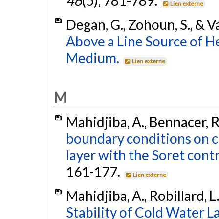
46
(5), 781-789.
Lien externe
Degan, G., Zohoun, S., & V
Above a Line Source of H
Medium.
Lien externe
M
Mahidjiba, A., Bennacer, R.
boundary conditions on co
layer with the Soret cont
161-177.
Lien externe
Mahidjiba, A., Robillard, L
Stability of Cold Water L