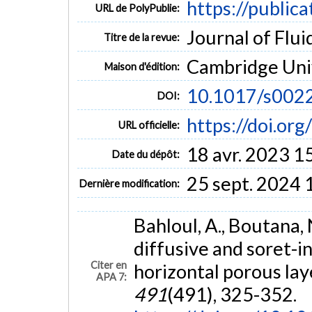
https://public
URL de PolyPublie:
Journal of Flui
Titre de la revue:
Cambridge Univ
Maison d'édition:
10.1017/s00
DOI:
https://doi.o
URL officielle:
18 avr. 2023 1
Date du dépôt:
25 sept. 2024 
Dernière modification:
Bahloul, A., Boutana, 
diffusive and soret-i
Citer en
horizontal porous lay
APA 7:
491
(491), 325-352.