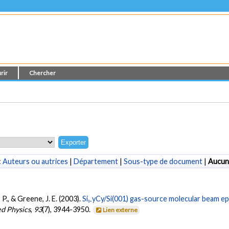
rir
Chercher
:
Auteurs ou autrices
|
Département
|
Sous-type de document
|
Aucun
, P., & Greene, J. E. (2003).
Si₁₋yCy/Si(001) gas-source molecular beam ep
ed Physics
,
93
(7), 3944-3950.
Lien externe