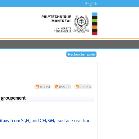
English
ATOM
RSS 1.0
RSS 2.0
 groupement
itaxy from Si₂H₆ and CH₃SiH₃: surface reaction