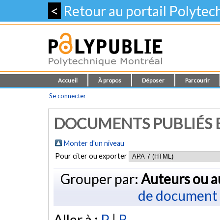
<
Retour au portail Polyte
Accueil
À propos
Déposer
Parcourir
Se connecter
DOCUMENTS PUBLIÉS E
Monter d'un niveau
Pour citer ou exporter
Grouper par:
Auteurs ou a
de document
Aller à :
P
|
R