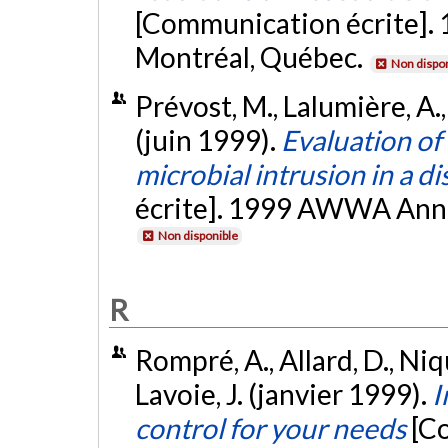
[Communication écrite]. 11
Montréal, Québec.
Non dispon
Prévost, M., Lalumière, A., 
(juin 1999).
Evaluation of
microbial intrusion in a d
écrite]. 1999 AWWA Annua
Non disponible
R
Rompré, A., Allard, D., Niqu
Lavoie, J. (janvier 1999).
I
control for your needs
[C