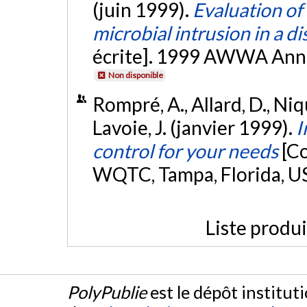
(juin 1999).
Evaluation of
microbial intrusion in a d
écrite]. 1999 AWWA Annua
Non disponible
Rompré, A., Allard, D., Niqu
Lavoie, J. (janvier 1999).
I
control for your needs
[C
WQTC, Tampa, Florida, U
Liste produ
PolyPublie
est le dépôt institut