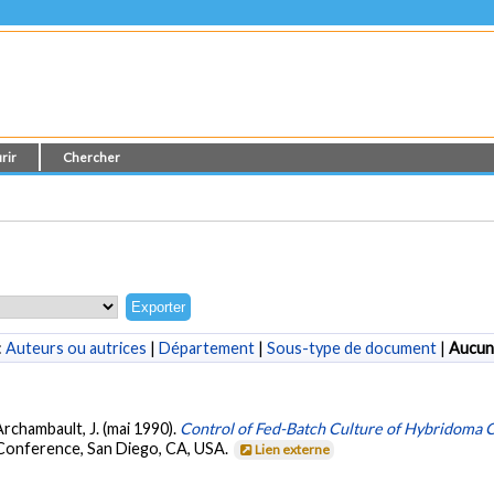
rir
Chercher
:
Auteurs ou autrices
|
Département
|
Sous-type de document
|
Aucun
 Archambault, J. (mai 1990).
Control of Fed-Batch Culture of Hybridoma 
 Conference, San Diego, CA, USA.
Lien externe