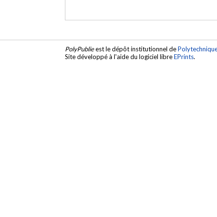
PolyPublie
est le dépôt institutionnel de
Polytechniqu
Site développé à l'aide du logiciel libre
EPrints
.