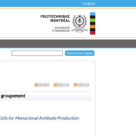
English
ATOM
RSS 1.0
RSS 2.0
 groupement
Cells for Monoclonal Antibody Production