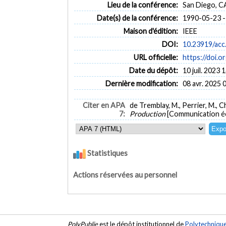
Lieu de la conférence:
San Diego, C
Date(s) de la conférence:
1990-05-23 -
Maison d'édition:
IEEE
DOI:
10.23919/acc
URL officielle:
https://doi.
Date du dépôt:
10 juil. 2023 
Dernière modification:
08 avr. 2025 
Citer en APA
de Tremblay, M., Perrier, M., C
7:
Production
[Communication éc
Statistiques
Actions réservées au personnel
PolyPublie
est le dépôt institutionnel de
Polytechniqu