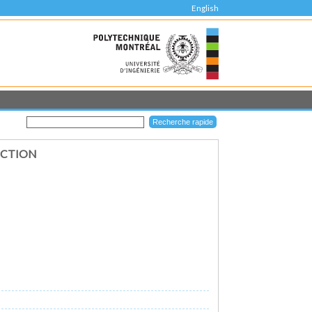
English
UCTION