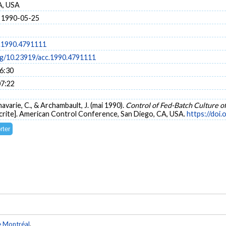
A, USA
 1990-05-25
.1990.4791111
org/10.23919/acc.1990.4791111
16:30
07:22
havarie, C., & Archambault, J. (mai 1990).
Control of Fed-Batch Culture o
rite]. American Control Conference, San Diego, CA, USA.
https://doi
e Montréal
.