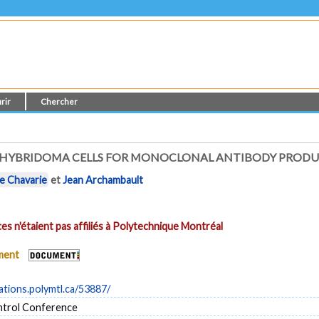
rir
Chercher
F HYBRIDOMA CELLS FOR MONOCLONAL ANTIBODY PROD
e Chavarie
et
Jean Archambault
es n'étaient pas affiliés à Polytechnique Montréal
ument
cations.polymtl.ca/53887/
ntrol Conference