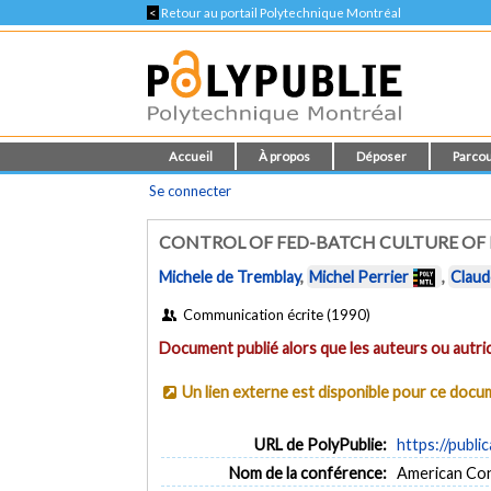
<
Retour au portail Polytechnique Montréal
Accueil
À propos
Déposer
Parcou
Se connecter
CONTROL OF FED-BATCH CULTURE O
Michele de Tremblay
,
Michel Perrier
,
Claud
Communication écrite (1990)
Document publié alors que les auteurs ou autric
Un lien externe est disponible pour ce doc
URL de PolyPublie:
https://publi
Nom de la conférence:
American Co