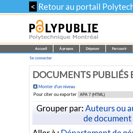
<
Retour au portail Polyte
Accueil
À propos
Déposer
Parcourir
Se connecter
DOCUMENTS PUBLIÉS E
Monter d'un niveau
Pour citer ou exporter
Grouper par:
Auteurs ou a
de document
Aller à :
Département de gé