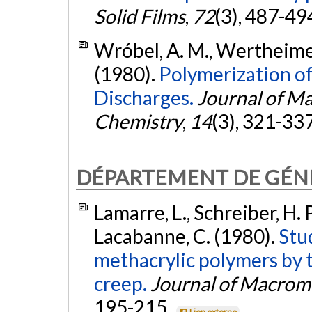
Solid Films
,
72
(3), 487-49
Wróbel, A. M., Wertheimer, 
(1980).
Polymerization o
Discharges.
Journal of Ma
Chemistry
,
14
(3), 321-33
DÉPARTEMENT DE GÉNI
Lamarre, L., Schreiber, H. 
Lacabanne, C. (1980).
Stud
methacrylic polymers by 
creep.
Journal of Macromo
195-215.
Lien externe