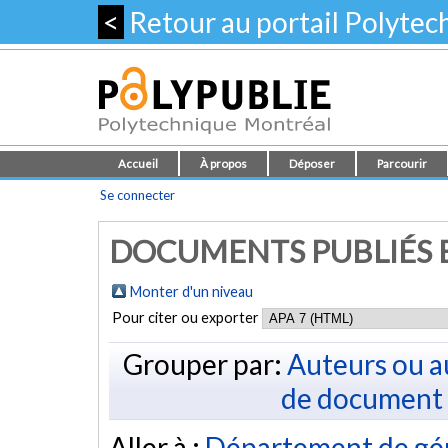
<
Retour au portail Polyte
Accueil
À propos
Déposer
Parcourir
Se connecter
DOCUMENTS PUBLIÉS E
Monter d'un niveau
Pour citer ou exporter
Grouper par:
Auteurs ou a
de document
Aller à :
Département de gé