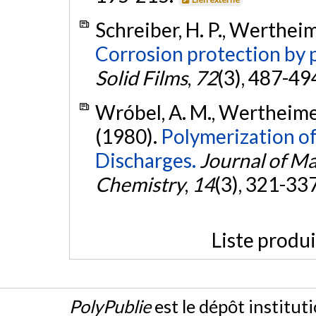
Schreiber, H. P., Wertheim
Corrosion protection by 
Solid Films
,
72
(3), 487-49
Wróbel, A. M., Wertheimer, 
(1980).
Polymerization o
Discharges.
Journal of Ma
Chemistry
,
14
(3), 321-33
Liste produ
PolyPublie
est le dépôt institut