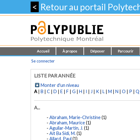
<
Retour au portail Polyte
Accueil
À propos
Déposer
Parcourir
Se connecter
LISTE PAR ANNÉE
Monter d'un niveau
A
|
B
|
C
|
D
|
E
|
F
|
G
|
H
|
I
|
J
|
K
|
L
|
M
|
N
|
O
|
P
|
Q
A...
Abraham, Marie-Christine
(1)
Abraham, Maurice
(1)
Aguilar-Martín, J.
(1)
Ait Ba Sidi, M.
(1)
Allard, Paul
(1)