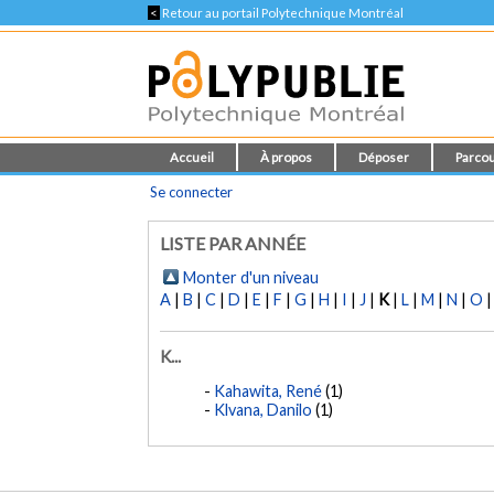
<
Retour au portail Polytechnique Montréal
Accueil
À propos
Déposer
Parcou
Se connecter
LISTE PAR ANNÉE
Monter d'un niveau
A
|
B
|
C
|
D
|
E
|
F
|
G
|
H
|
I
|
J
|
K
|
L
|
M
|
N
|
O
K...
Kahawita, René
(1)
Klvana, Danilo
(1)