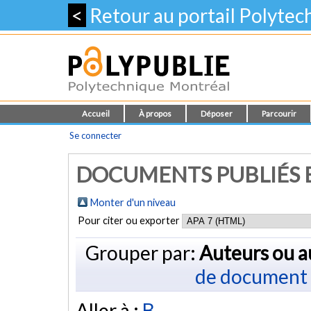
<
Retour au portail Polyte
Accueil
À propos
Déposer
Parcourir
Se connecter
DOCUMENTS PUBLIÉS E
Monter d'un niveau
Pour citer ou exporter
Grouper par:
Auteurs ou a
de document
Aller à :
B