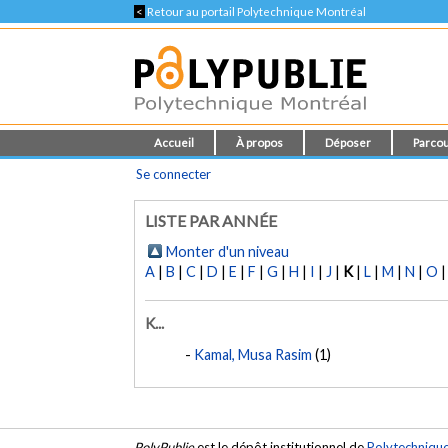
<
Retour au portail Polytechnique Montréal
Accueil
À propos
Déposer
Parcou
Se connecter
LISTE PAR ANNÉE
Monter d'un niveau
A
|
B
|
C
|
D
|
E
|
F
|
G
|
H
|
I
|
J
|
K
|
L
|
M
|
N
|
O
K...
Kamal, Musa Rasim
(1)
PolyPublie
est le dépôt institutionnel de
Polytechniqu