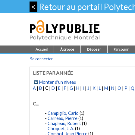
<
Retour au portail Polyte
Accueil
À propos
Déposer
Parcourir
Se connecter
LISTE PAR ANNÉE
Monter d'un niveau
A
|
B
|
C
|
D
|
E
|
F
|
G
|
H
|
I
|
J
|
K
|
L
|
M
|
N
|
O
|
P
|
Q
C...
Campiglio, Carlo
(1)
Carreau, Pierre
(1)
Chapleau, Robert
(1)
Choquet, J. A.
(1)
Combot, Jean Pierre
(1)