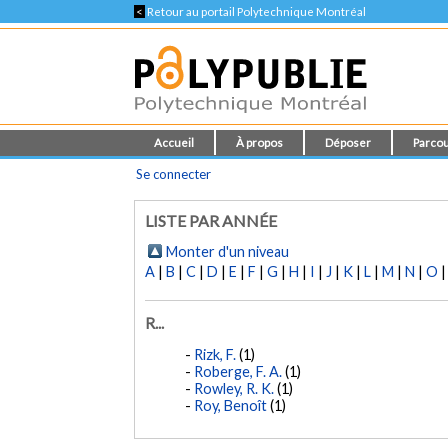
<
Retour au portail Polytechnique Montréal
Accueil
À propos
Déposer
Parcou
Se connecter
LISTE PAR ANNÉE
Monter d'un niveau
A
|
B
|
C
|
D
|
E
|
F
|
G
|
H
|
I
|
J
|
K
|
L
|
M
|
N
|
O
R...
Rizk, F.
(1)
Roberge, F. A.
(1)
Rowley, R. K.
(1)
Roy, Benoît
(1)