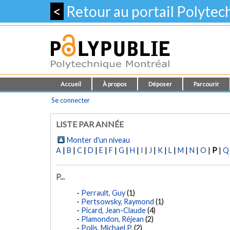
<
Retour au portail Polyte
Accueil
À propos
Déposer
Parcourir
Se connecter
LISTE PAR ANNÉE
Monter d'un niveau
A
|
B
|
C
|
D
|
E
|
F
|
G
|
H
|
I
|
J
|
K
|
L
|
M
|
N
|
O
|
P
|
Q
P...
Perrault, Guy
(1)
Pertsowsky, Raymond
(1)
Picard, Jean-Claude
(4)
Plamondon, Réjean
(2)
Polis, Michael P.
(2)