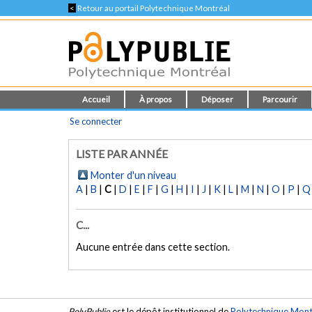
<
Retour au portail Polytechnique Montréal
Accueil
À propos
Déposer
Parcourir
Se connecter
LISTE PAR ANNÉE
Monter d'un niveau
A
|
B
|
C
|
D
|
E
|
F
|
G
|
H
|
I
|
J
|
K
|
L
|
M
|
N
|
O
|
P
|
Q
C...
Aucune entrée dans cette section.
PolyPublie
est le dépôt institutionnel de
Polytechnique Mont