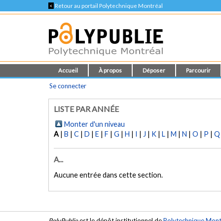
<
Retour au portail Polytechnique Montréal
Accueil
À propos
Déposer
Parcourir
Se connecter
LISTE PAR ANNÉE
Monter d'un niveau
A
|
B
|
C
|
D
|
E
|
F
|
G
|
H
|
I
|
J
|
K
|
L
|
M
|
N
|
O
|
P
|
Q
A...
Aucune entrée dans cette section.
PolyPublie
est le dépôt institutionnel de
Polytechnique Mont