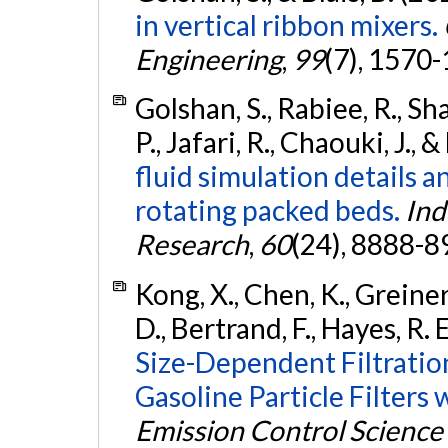
in vertical ribbon mixers.
Engineering
,
99
(7), 1570
Golshan, S., Rabiee, R., S
P., Jafari, R., Chaouki, J., 
fluid simulation details a
rotating packed beds.
Ind
Research
,
60
(24), 8888-8
Kong, X., Chen, K., Greiner,
D., Bertrand, F., Hayes, R. E
Size-Dependent Filtratio
Gasoline Particle Filter
Emission Control Science