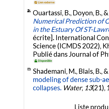
Lien externe
Ouartassi, B., Doyon, B., 
Numerical Prediction of O
in the Estuary Of ST-Lawr
écrite]. International C
Science (ICMDS 2022), Kh
Publié dans Journal of Ph
Disponible
Shademani, M., Blais, B., 
modeling of dense sub-ae
collapses.
Water
,
13
(21),
Liste produ