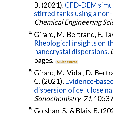
B. (2021).
CFD-DEM simulat
stirred tanks using a non-
Chemical Engineering Sci
Girard, M., Bertrand, F., Ta
Rheological insights on t
nanocrystal dispersions.
pages.
Lien externe
Girard, M., Vidal, D., Bertr
C. (2021).
Evidence-based 
dispersion of cellulose na
Sonochemistry
,
71
, 1053
Golshan, S., & Blais, B. (20