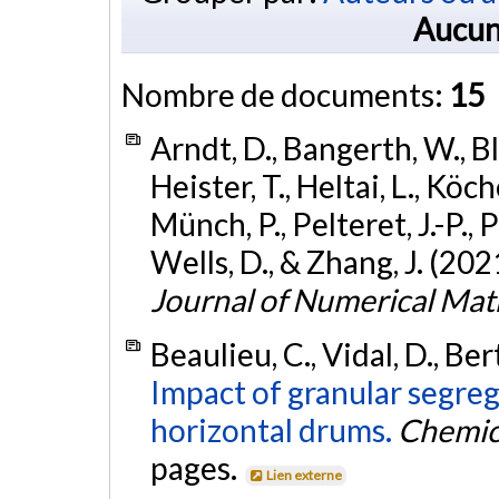
Aucun
Nombre de documents:
15
Arndt, D., Bangerth, W., Bla
Heister, T., Heltai, L., Köc
Münch, P., Pelteret, J.-P., P
Wells, D., & Zhang, J. (202
Journal of Numerical Ma
Beaulieu, C., Vidal, D., Ber
Impact of granular segreg
horizontal drums.
Chemica
pages.
Lien externe