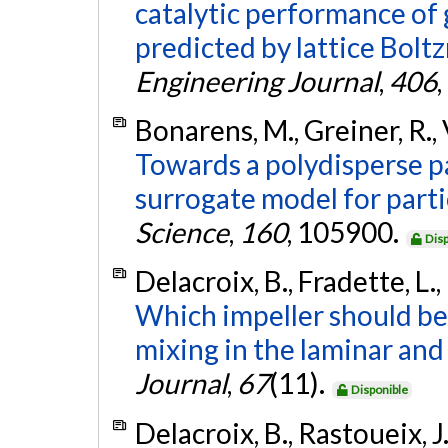
catalytic performance of g
predicted by lattice Bolt
Engineering Journal
,
406
Bonarens, M., Greiner, R., 
Towards a polydisperse pa
surrogate model for partic
Science
,
160
, 105900.
Disp
Delacroix, B., Fradette, L.,
Which impeller should be 
mixing in the laminar and
Journal
,
67
(11).
Disponible
Delacroix, B., Rastoueix, J.,