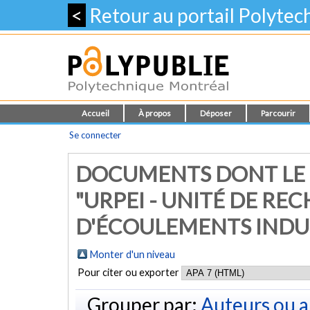
<
Retour au portail Polyte
Accueil
À propos
Déposer
Parcourir
Se connecter
DOCUMENTS DONT LE 
"URPEI - UNITÉ DE R
D'ÉCOULEMENTS INDU
Monter d'un niveau
Pour citer ou exporter
Grouper par:
Auteurs ou a