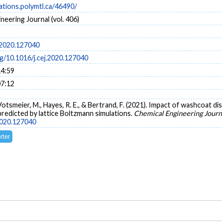
cations.polymtl.ca/46490/
neering Journal (vol. 406)
j.2020.127040
rg/10.1016/j.cej.2020.127040
14:59
07:12
R., Votsmeier, M., Hayes, R. E., & Bertrand, F. (2021). Impact of washcoat 
 predicted by lattice Boltzmann simulations.
Chemical Engineering Journ
.2020.127040