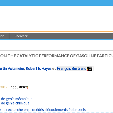
rir
Chercher
ON THE CATALYTIC PERFORMANCE OF GASOLINE PARTICUL
rtin Votsmeier
,
Robert E. Hayes
et
François Bertrand
ument
de génie mécanique
de génie chimique
é de recherche en procédés d'écoulements industriels