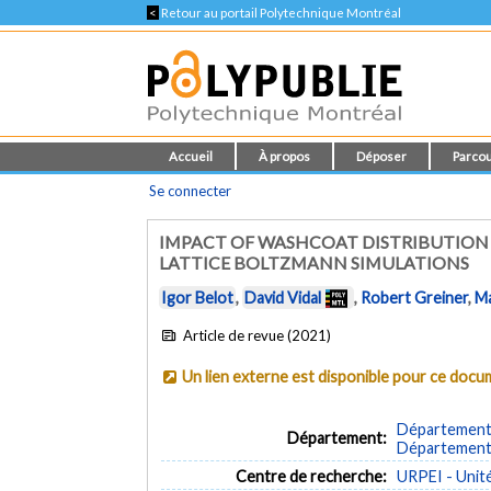
<
Retour au portail Polytechnique Montréal
Accueil
À propos
Déposer
Parcou
Se connecter
IMPACT OF WASHCOAT DISTRIBUTION 
LATTICE BOLTZMANN SIMULATIONS
Igor Belot
,
David Vidal
,
Robert Greiner
,
Ma
Article de revue (2021)
Un lien externe est disponible pour ce doc
Département 
Département:
Département 
Centre de recherche:
URPEI - Unit