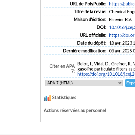
URL de PolyPublie:
https://publi
Titre de la revue:
Chemical Engi
Maison d'édition:
Elsevier B.V.
DOI:
10.1016/j.ce
URL officielle:
https://doi.o
Date du dépôt:
18 avr. 2023 
Dernière modification:
08 avr. 2025 
Belot, I., Vidal, D., Greiner, 
Citer en APA
gasoline particulate filters as
7:
https://doi.org/10.1016/j.cej
Statistiques
Actions réservées au personnel