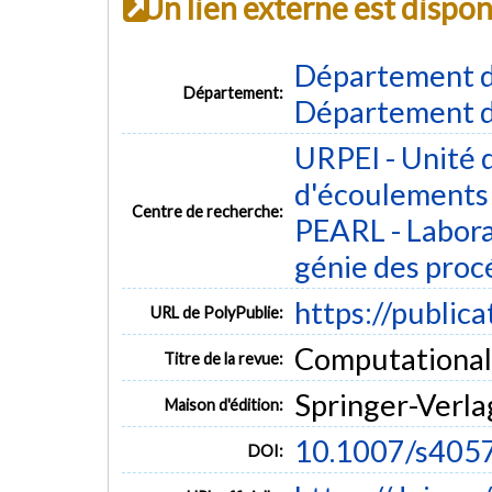
Un lien externe est dispo
Département d
Département:
Département d
URPEI - Unité 
d'écoulements 
Centre de recherche:
PEARL - Labora
génie des proc
https://public
URL de PolyPublie:
Computational P
Titre de la revue:
Springer-Verla
Maison d'édition:
10.1007/s405
DOI: