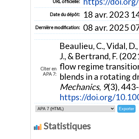
https://doi.o
URL officielle:
18 avr. 2023 1
Date du dépôt:
08 avr. 2025 0
Dernière modification:
Beaulieu, C., Vidal, D.
J., & Bertrand, F. (202
flow regime transitio
Citer en
APA 7:
blends in a rotating 
Mechanics
,
9
(3), 443
https://doi.org/10.
Statistiques