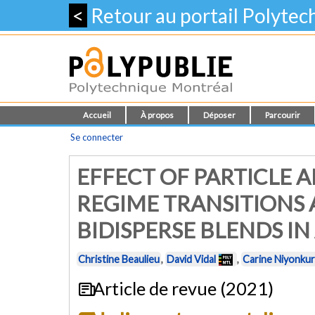
<
Retour au portail Polyte
Accueil
À propos
Déposer
Parcourir
Se connecter
EFFECT OF PARTICLE 
REGIME TRANSITIONS
BIDISPERSE BLENDS I
Christine Beaulieu
,
David Vidal
,
Carine Niyonku
Article de revue (2021)