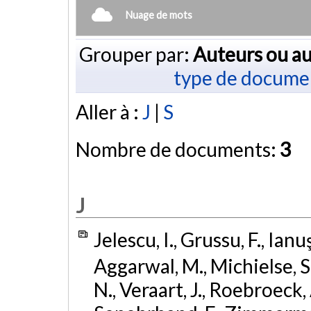
Nuage de mots
Grouper par:
Auteurs ou au
type de docume
Aller à :
J
|
S
Nombre de documents:
3
J
Jelescu, I., Grussu, F., Ianu
Aggarwal, M., Michielse, S.
N., Veraart, J., Roebroeck, 