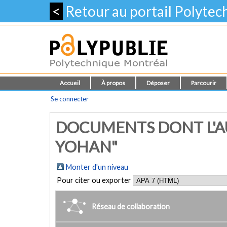
<
Retour au portail Polyte
Accueil
À propos
Déposer
Parcourir
Se connecter
DOCUMENTS DONT L'AU
YOHAN"
Monter d'un niveau
Pour citer ou exporter
Réseau de collaboration