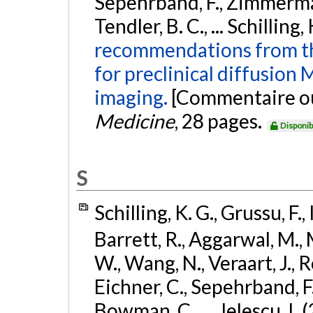
Sepehrband, F., Zimmermann
Tendler, B. C., ... Schilling,
recommendations from th
for preclinical diffusion 
imaging.
[Commentaire ou
Medicine
, 28 pages.
Disponib
S
Schilling, K. G., Grussu, F.,
Barrett, R., Aggarwal, M., M
W., Wang, N., Veraart, J., 
Eichner, C., Sepehrband, F.
Bowman, C., ... Jelescu, I. 