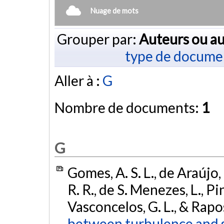
Nuage de mots
Grouper par:
Auteurs ou au
type de docume
Aller à :
G
Nombre de documents:
1
G
Gomes, A. S. L., de Araújo, 
R. R., de S. Menezes, L., Pin
Vasconcelos, G. L., & Rapos
between turbulence and 