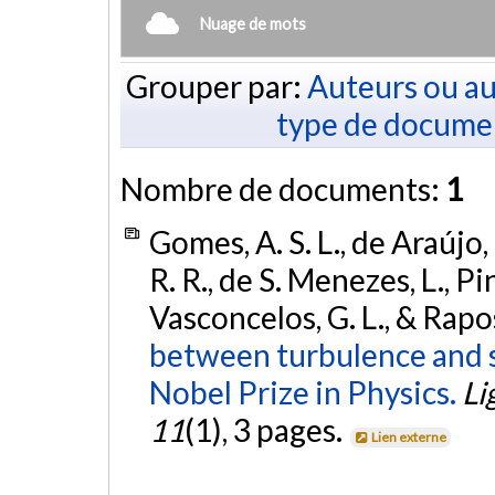
Nuage de mots
Grouper par:
Auteurs ou au
type de docume
Nombre de documents:
1
Gomes, A. S. L., de Araújo, 
R. R., de S. Menezes, L., Pin
Vasconcelos, G. L., & Rapos
between turbulence and 
Nobel Prize in Physics.
Li
11
(1), 3 pages.
Lien externe