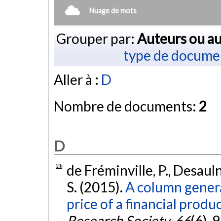
Nuage de mots
Grouper par:
Auteurs ou au
type de docume
Aller à :
D
Nombre de documents:
2
D
de Fréminville, P., Desauln
S. (2015).
A column genera
price of a financial produc
Research Society
,
66
(6), 