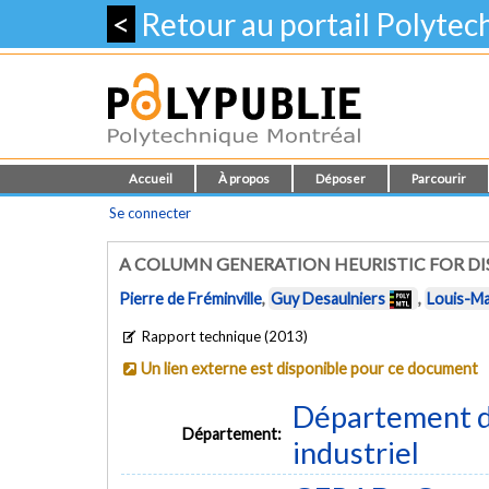
<
Retour au portail Polyte
Accueil
À propos
Déposer
Parcourir
Se connecter
A COLUMN GENERATION HEURISTIC FOR DI
Pierre de Fréminville
,
Guy Desaulniers
,
Louis-Ma
Rapport technique (2013)
Un lien externe est disponible pour ce document
Département d
Département:
industriel