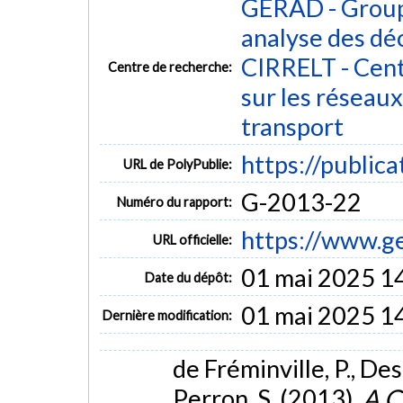
GERAD - Group
analyse des dé
CIRRELT - Cent
Centre de recherche:
sur les réseaux 
transport
https://public
URL de PolyPublie:
G-2013-22
Numéro du rapport:
https://www.g
URL officielle:
01 mai 2025 1
Date du dépôt:
01 mai 2025 1
Dernière modification:
de Fréminville, P., Des
Perron, S. (2013).
A C