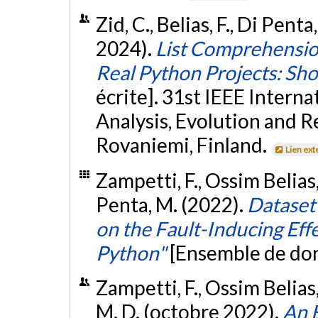
Zid, C., Belias, F., Di Pent
2024).
List Comprehensio
Real Python Projects: Sh
écrite]. 31st IEEE Intern
Analysis, Evolution and 
Rovaniemi, Finland.
Lien ext
Zampetti, F., Ossim Belias, F
Penta, M. (2022).
Dataset 
on the Fault-Inducing Effe
Python"
[Ensemble de do
Zampetti, F., Ossim Belias, 
M. D. (octobre 2022).
An E