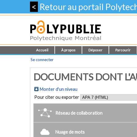
<
Retour au portail Polyte
Accueil
À propos
Déposer
Parcourir
Se connecter
DOCUMENTS DONT L'AU
Monter d'un niveau
Pour citer ou exporter
Réseau de collaboration
Nuage de mots