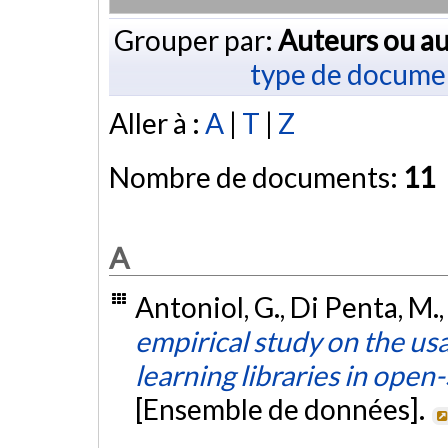
Grouper par:
Auteurs ou au
type de docume
Aller à :
A
|
T
|
Z
Nombre de documents:
11
A
Antoniol, G., Di Penta, M.,
empirical study on the usa
learning libraries in ope
[Ensemble de données].