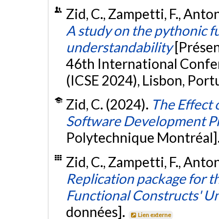
Zid, C., Zampetti, F., Anton
A study on the pythonic f
understandability
[Prése
46th International Conf
(ICSE 2024), Lisbon, Port
Zid, C. (2024).
The Effect 
Software Development P
Polytechnique Montréal]
Zid, C., Zampetti, F., Anto
Replication package for t
Functional Constructs' U
données].
Lien externe